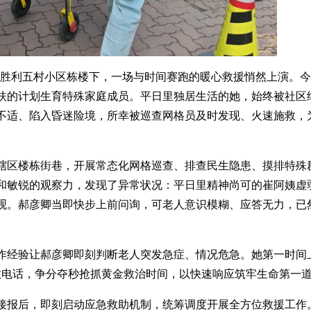
午，胜利五村小区栋楼下，一场与时间赛跑的暖心救援悄然上演。今
扶的计划生育特殊家庭成员。平日里独居生活的她，始终被社区
不适、陷入昏迷险境，所幸被巡查网格员及时发现、火速施救，
辖区楼栋街巷，开展常态化网格巡查、排查民生隐患、摸排特殊
心和敏锐的观察力，发现了异常状况：平日里精神尚可的崔阿姨虚
观。郝彦卿当即快步上前问询，可老人意识模糊、应答无力，已
作经验让郝彦卿即刻判断老人突发急症、情况危急。她第一时间
救电话，争分夺秒抢抓黄金救治时间，以快速响应筑牢生命第一
接报后，即刻启动应急救助机制，统筹调度开展全方位救援工作