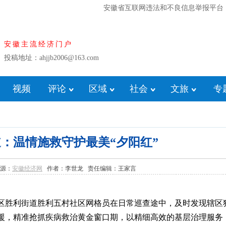
安徽省互联网违法和不良信息举报平台
安徽主流经济门户
投稿地址：ahjjb2006@163.com
视频
评论
区域
社会
文旅
专
：温情施救守护最美“夕阳红”
 来源：
安徽经济网
作者：李世龙 责任编辑：王家言
区胜利街道胜利五村社区网格员在日常巡查途中，及时发现辖区
援，精准抢抓疾病救治黄金窗口期，以精细高效的基层治理服务