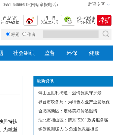
辟谣专区
0551-64666919(网站举报电话)
标题
作者
题
社会组织
监督
环保
健康
最新资讯
·
蚌山区胜利街道：温情施救守护最
美“夕阳红”
·
界首市税务局：为特色农业产业发展保
驾护航
·
合肥高新区：定格美好传递温情
·
淮北市相山区：情系“520” 政务服务暖
独居特扶
人心
·
锦旗致谢暖人心 危难施救显担当
，为耄耋