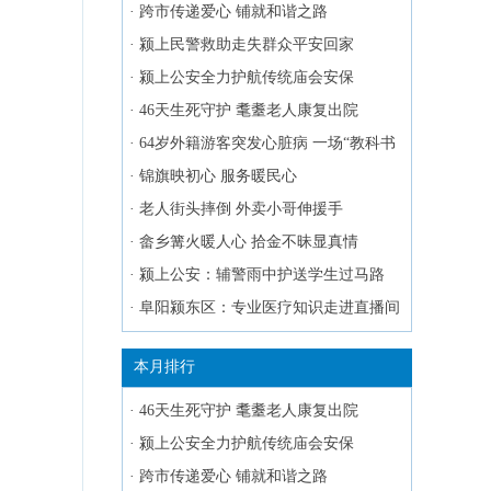
·
跨市传递爱心 铺就和谐之路
·
颍上民警救助走失群众平安回家
·
颍上公安全力护航传统庙会安保
·
46天生死守护 耄耋老人康复出院
·
64岁外籍游客突发心脏病 一场“教科书
式”救援在黄山上演
·
锦旗映初心 服务暖民心
·
老人街头摔倒 外卖小哥伸援手
·
畲乡篝火暖人心 拾金不昧显真情
·
颍上公安：辅警雨中护送学生过马路
·
阜阳颍东区：专业医疗知识走进直播间
本月排行
·
46天生死守护 耄耋老人康复出院
·
颍上公安全力护航传统庙会安保
·
跨市传递爱心 铺就和谐之路