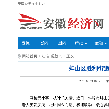
安徽经济报业主办
要闻
省内
国内
产经
金融
网站首页
>
江淮·暖新闻
> 正文
蚌山区胜利街道
2026-05-29 16:19:01
网格无小事，枝叶总关情。近日，蚌埠市蚌山
老人突发疾病。社区闻令而动、极速联动、暖心驰