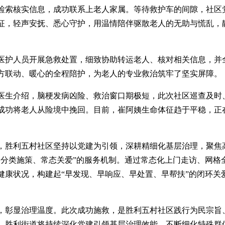
检索核实信息，成功联系上老人家属。等待救护车的间隙，社区
征，轻声安抚、悉心守护，用温情陪伴驱散老人的无助与慌乱，
医护人员开展急救处置，细致协助转运老人、核对相关信息，并
方联动、暖心的全程陪护，为老人的专业救治筑牢了坚实屏障。
医生介绍，脑梗发病凶险、救治窗口期极短，此次社区巡查及时
成功将老人从险境中挽回。目前，崔阿姨生命体征趋于平稳，正
，胜利五村社区坚持以党建为引领，深耕精细化基层治理，聚焦
、分类施策、常态关爱”的服务机制。通过常态化上门走访、网格
健康状况，构建起“早发现、早响应、早处置、早帮扶”的闭环关
，彰显治理温度。此次成功施救，是胜利五村社区践行为民宗旨
，胜利街道将持续深化党建引领基层治理效能，不断细化特殊群