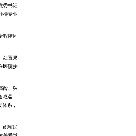
党委书记
静待专业
全程陪同
、处置果
在医院接
高龄、独
全域巡
爱体系，
、织密民
体关爱举