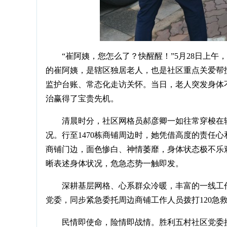
“崔阿姨，您怎么了？快醒醒！”5月28日上
的崔阿姨，是辖区独居老人，也是社区重点关爱帮
监护台账、常态化走访关怀。当日，老人突发身体
治赢得了宝贵先机。
清晨时分，社区网格员郝彦卿一如往常穿梭在
况。行至1470栋商铺周边时，她凭借高度的责任
商铺门边，面色惨白、神情萎靡，身体状态极不乐
晰表述身体状况，危急态势一触即发。
深耕基层网格、心系群众冷暖，丰富的一线工
党委，同步紧急委托周边商铺工作人员拨打120急
民情即使命，险情即战情。胜利五村社区党委