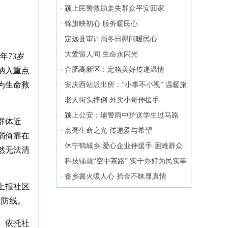
·
颍上民警救助走失群众平安回家
·
锦旗映初心 服务暖民心
·
定远县审计局冬日慰问暖民心
·
大爱留人间 生命永闪光
年73岁
·
合肥高新区：定格美好传递温情
纳入重点
为生命救
·
安庆西站派出所：“小事不小视” 温暖旅
客回家路
·
老人街头摔倒 外卖小哥伸援手
·
颍上公安：辅警雨中护送学生过马路
群体近
·
点亮生命之光 传递爱与希望
弱倚靠在
·
休宁鹤城乡:爱心企业伸援手 困难群众
然无法清
获赠“惠民保”
·
科技铺就“空中茶路” 实干办好为民实事
·
畲乡篝火暖人心 拾金不昧显真情
上报社区
道防线。
。依托社