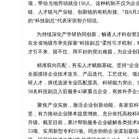
项，带动当地劳动就业150人。这种机制不仅为
链、人才链与产业链、创新链的有机衔接。”在6月
的“科技副总”代表宋崇智介绍说。
为持续深化产学研协同创新，畅通人才科创资源下
在全省地级市率先探索“科技副总”柔性引才机制
才引不来、留不住、用不好的突出难题，为企业创
精准双向匹配，夯实人才赋能基础。坚持“企业
全面摸排企业技术攻关、产品迭代、工艺优化、项
研人才，择优选派专业匹配度高、科研能力突出、
58名科技副总入驻服务43家重点企业，有效补齐
聚焦产业实效，激活企业创新动能。各派驻科技
坚，有力推动企业降本提质增效。充分依托高校科
升级。截至目前，累计帮助服务企业破解各类技术难
53项、实用新型专利55项。同步协助企业谋划凝练