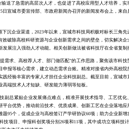
企业输送了急需的高层次人才，也促进了高校应用型人才培养，实
25日宣城市委宣传部、市政府新闻办召开的新闻发布会上，来自
沉企业渠道，2023年以来，宣城市科技局积极对标长三角先
，有效破除高校科研资源与企业创新需求之间的壁垒，切实解决企
新发展注入强劲人才动能。相关创新做法被省科技厅在全省复制
提需求、高校荐人才、部门做匹配”的工作思路，聚焦该市科技
目申报等核心需求，建立动态需求台账。精准对接省内外高校院
实践经验丰富的专家人才担任企业科技副总。截至目前，宣城市
企业高端技术人才短缺、研发能力薄弱等短板。
副总紧贴企业发展痛点难点，精准开展技术指导、工艺优化
研平台优势，推动前沿技术、优质成果、创新工艺在企业落地应
题95个，促成企业与高校签订产学研协议60项；助力企业新增
科技项目、申报科创奖项分别26项和11项，其中成功立项科技计