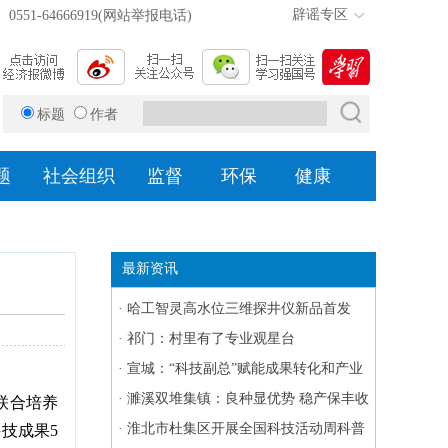
辟谣专区
0551-64666919(网站举报电话)
标题
作者
题
社会组织
监督
环保
健康
最新资讯
·
哈工智灵高水位三维探井仪新品首发
·
祁门：村里有了专业观星台
·
宣城：“科技副总”赋能成果转化和产业
升级
·
濉溪双堆集镇：良种显优势 稳产保丰收
联合培养
·
淮北市杜集区开展全国科技活动周科普
技成果5