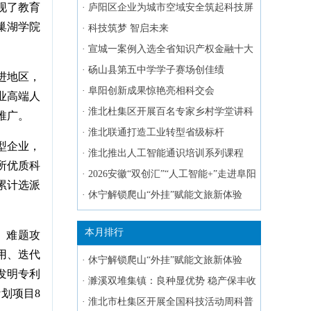
现了教育
研学活动
·
庐阳区企业为城市空域安全筑起科技屏
巢湖学院
障
·
科技筑梦 智启未来
·
宣城一案例入选全省知识产权金融十大
典型案例
·
砀山县第五中学学子赛场创佳绩
进地区，
·
阜阳创新成果惊艳亮相科交会
业高端人
·
淮北杜集区开展百名专家乡村学堂讲科
推广。
普活动
·
淮北联通打造工业转型省级标杆
型企业，
·
淮北推出人工智能通识培训系列课程
所优质科
·
2026安徽“双创汇”“人工智能+”走进阜阳
累计选派
·
休宁解锁爬山“外挂”赋能文旅新体验
本月排行
、难题攻
用、迭代
·
休宁解锁爬山“外挂”赋能文旅新体验
发明专利
·
濉溪双堆集镇：良种显优势 稳产保丰收
划项目8
·
淮北市杜集区开展全国科技活动周科普