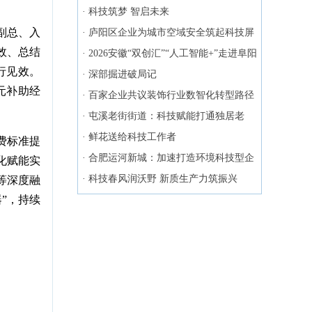
研学活动
·
科技筑梦 智启未来
副总、入
·
庐阳区企业为城市空域安全筑起科技屏
效、总结
障
·
2026安徽“双创汇”“人工智能+”走进阜阳
行见效。
·
深部掘进破局记
元补助经
·
百家企业共议装饰行业数智化转型路径
·
屯溪老街街道：科技赋能打通独居老
人“心路径”
·
鲜花送给科技工作者
费标准提
·
合肥运河新城：加速打造环境科技型企
化赋能实
业聚集区
·
科技春风润沃野 新质生产力筑振兴
等深度融
”，持续