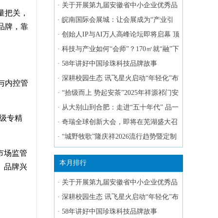
道·守味争锋”厨师大赛长沙站落幕
·
关于开展第九届安徽省中小企业优秀品
量把关，
牌系列推选活动的函
·
皖南国际会展城：让会展成为“产业引
品牌，靠
擎”
·
创始人IP与AI万人高峰论坛即将启幕 顶
尖嘉宾阵容与核心议题全揭晓
·
科技与产业如何“会师”？170㎡就“融”下
了
·
58年讲好中国珍珠科技品牌故事
·
深耕校园生态 讯飞星火启动“年轻化”布
与内控管
局
·
“拾级而上 势起安茶”2025年祥源祁门安
茶新品发布会举行
·
从大别山到合肥：走进“五十年代” 品一
家级专精
段山河岁月
·
奇瑞全球创新大会，即将在芜湖盛大召
开！
·
“城野牧歌”隆庆祥2026流行趋势暨定制
新品发布会盛大启幕
市场监管
本月排行
、品牌兴
·
关于开展第九届安徽省中小企业优秀品
牌系列推选活动的函
·
深耕校园生态 讯飞星火启动“年轻化”布
局
·
58年讲好中国珍珠科技品牌故事