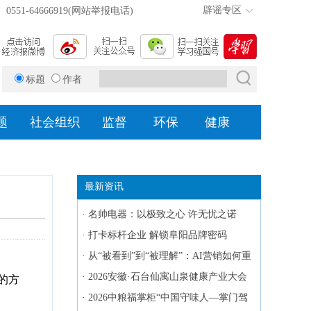
辟谣专区
0551-64666919(网站举报电话)
标题
作者
题
社会组织
监督
环保
健康
最新资讯
·
名帅电器：以极致之心 许无忧之诺
·
打卡标杆企业 解锁阜阳品牌密码
·
从“被看到”到“被理解”：AI营销如何重
塑品牌建设的底层逻辑
·
2026安徽·石台仙寓山泉健康产业大会
的方
暨新品发布会在合肥召开
·
2026中粮福掌柜“中国守味人—掌门驾