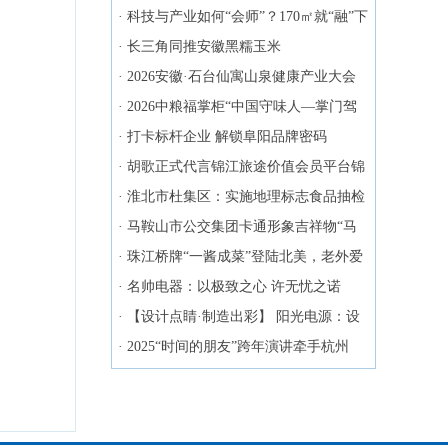
·
科技与产业如何“会师”？170㎡就“融”下
了
·
长三角同推安徽黑糯玉米
·
2026安徽·石台仙寓山泉健康产业大会
暨新品发布会在合肥召开
·
2026中粮福掌柜“中国守味人—掌门驾
道·守味争锋”厨师大赛长沙站落幕
·
打卡标杆企业 解锁阜阳品牌密码
·
胡歌正式代言锦江旅途价值会员平台锦
江荟
·
淮北市杜集区：实施地理标志食品抽检
·
马鞍山市公交集团卡通形象吉祥物“马
交交”正式发布
·
珠江桥牌“一酱成菜”登陆北美，老外爱
上中国味
·
名帅电器：以极致之心 许无忧之诺
·
【设计点睛·制造出彩】 阳光电源：设
计赋能新能源平台化
·
2025“时间的朋友”跨年演讲牵手杭州