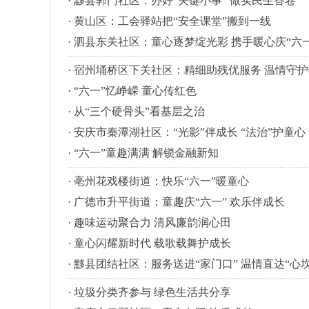
·
黟县郭门社区：办好“关键小事” 做实民生答卷
·
黄山区：工会驿站把“安全课堂”搬到一线
·
泗县东关社区：童心逐梦绽光彩 携手暖心庆“六一
·
宿州埇桥区下关社区：精细助残优服务 温情守
·
“六一”忆峥嵘 童心传红色
·
从“三个硬骨头”看基层之治
·
安庆市秦潭湖社区：“光影”伴成长 “法治”护童心
·
“六一”童趣满满 解锁金融新知
·
亳州花戏楼街道：快乐“六一”暖童心
·
广德市升平街道：童趣庆“六一” 欢乐伴成长
·
趣味运动聚合力 清风廉韵润心田
·
童心闪耀新时代 载歌载舞护成长
·
黟县团结社区：服务送进“家门口” 温情直达“心坎
·
垃圾分类齐参与 绿色生活共分享