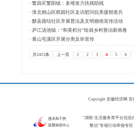
·
繁昌区繁阳镇：多维发力扶残助残
·
淮北相山区杈园社区走访慰问抗美援朝老兵
·
黟县团结社区开展普法及文明婚俗宣传活动
·
庐江汤池镇：“和美积分”绘就乡村善治新画卷
·
黄山屯溪区开展分类反诈宣传
共2415条
上一页
1
2
3
4
5
6
Copyright 安徽经济
“清朗·生活服务类平台信息
整治”专项行动举报专区