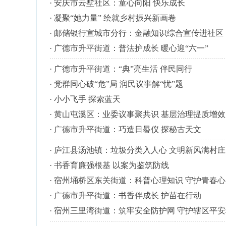
·
安庆市云墅社区：童心向阳 快乐成长
·
凝聚“她力量” 绘就乡村振兴新画卷
·
邮储银行宣城市分行：金融知识综合宣传进社区
·
广德市升平街道：普法护成长 暖心迎“六一”
·
广德市升平街道：“典”亮生活 伴民同行
·
党群同心破“危”局 润民议事解“忧”题
·
小小飞手 探索蓝天
·
黄山屯溪区：业委议事聚共识 基层治理提质增效
·
广德市升平街道：巧造日晷仪 探秘古天文
·
庐江县汤池镇：垃圾分类入人心 文明新风满村庄
·
书香育廉强根基 以案为鉴筑防线
·
宿州埇桥区东关街道：科普心理知识 守护青春心
·
广德市升平街道：书香伴成长 护苗在行动
·
宿州三里湾街道：筑牢安全防护网 守护辖区平安