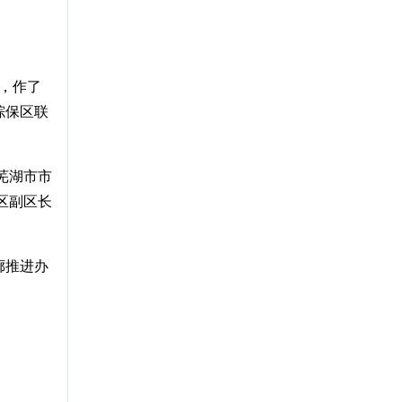
，作了
综保区联
芜湖市市
区副区长
廊推进办