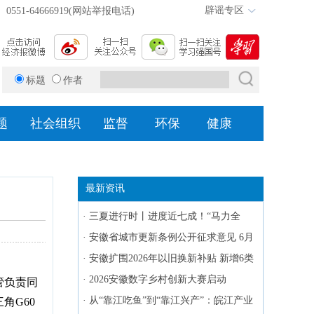
辟谣专区
0551-64666919(网站举报电话)
标题
作者
题
社会组织
监督
环保
健康
最新资讯
·
三夏进行时丨进度近七成！“马力全
开”抢收小麦
·
安徽省城市更新条例公开征求意见 6月
27日截止
·
安徽扩围2026年以旧换新补贴 新增6类
消费品
·
2026安徽数字乡村创新大赛启动
管负责同
·
从“靠江吃鱼”到“靠江兴产”：皖江产业
角G60