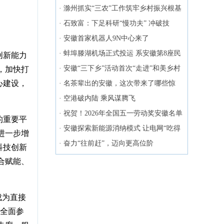
于5月8日在合肥开幕
·
滁州抓实“三农”工作筑牢乡村振兴根基
·
石致富：下足科研“慢功夫” 冲破技
术“硬壁垒”
·
安徽首家机器人9N中心来了
·
蚌埠滕湖机场正式投运 系安徽第8座民
创新能力
用运输机场
·
安徽“三下乡”活动首次“走进”和美乡村
，加快打
心建设，
直播间
·
名茶辈出的安徽，这次带来了哪些惊
喜？
·
空港破内陆 乘风谋腾飞
·
祝贺！2026年全国五一劳动奖安徽名单
的重要平
来了
·
安徽探索新能源消纳模式 让电网“吃得
进一步增
下”“消得好”
·
奋力“往前赶”，迈向更高位阶
科技创新
合赋能、
成为直接
做全面参