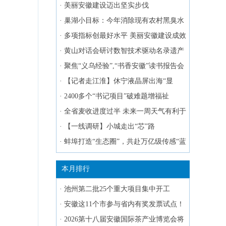
如何“向绿而生”？
·
美丽安徽建设迈出坚实步伐
·
巢湖小目标：今年消除现有农村黑臭水
体
·
多项指标创最好水平 美丽安徽建设成效
显著
·
黄山对话会研讨数智技术驱动名录遗产
可持续发展
·
聚焦“义乌经验”,“书香安徽”读书报告会
在合肥举办
·
【记者走江淮】休宁液晶屏出海“显
示”精彩
·
2400多个“书记项目”破难题增福祉
·
全省麦收进度过半 未来一周天气有利于
大规模抢收
·
【一线调研】小城走出“芯”路
·
蚌埠打造“生态圈”，共赴万亿级传感“蓝
海”
本月排行
·
池州第二批25个重大项目集中开工
·
安徽这11个市参与省内有奖发票试点！
·
2026第十八届安徽国际茶产业博览会将