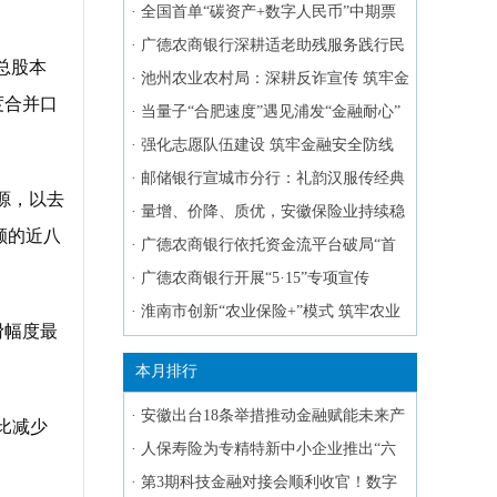
·
全国首单“碳资产+数字人民币”中期票
据成功发行
·
广德农商银行深耕适老助残服务践行民
总股本
生担当
·
池州农业农村局：深耕反诈宣传 筑牢金
年度合并口
融防线
·
当量子“合肥速度”遇见浦发“金融耐心”
·
强化志愿队伍建设 筑牢金融安全防线
·
邮储银行宣城市分行：礼韵汉服传经典
源，以去
存款保险守民心
·
量增、价降、质优，安徽保险业持续稳
额的近八
健发展
·
广德农商银行依托资金流平台破局“首
贷难”
·
广德农商银行开展“5·15”专项宣传
·
淮南市创新“农业保险+”模式 筑牢农业
滑幅度最
风险保障屏障
本月排行
·
安徽出台18条举措推动金融赋能未来产
同比减少
业
·
人保寿险为专精特新中小企业推出“六
个一”
·
第3期科技金融对接会顺利收官！数字