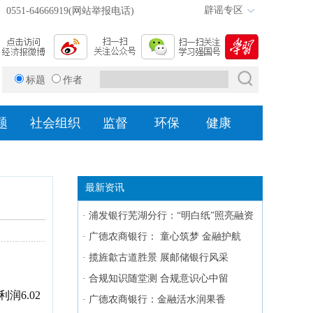
辟谣专区
0551-64666919(网站举报电话)
标题
作者
题
社会组织
监督
环保
健康
最新资讯
·
浦发银行芜湖分行：“明白纸”照亮融资
路
·
广德农商银行： 童心筑梦 金融护航
·
揽旌歙古道胜景 展邮储银行风采
·
合规知识随堂测 合规意识心中留
6.02
·
广德农商银行：金融活水润果香