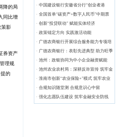
化助力企业高效发展
·
中国建设银行安徽省分行“创业者港
两降的局
湾”在合肥开业
·
全国首单“碳资产+数字人民币”中期票
入同比增
据成功发行
·
创新“投贷联动” 赋能实体经济
政策影
·
政策锚定方向 实践激活动能
·
广德农商银行开展综合服务能力专项培
训
·
广德农商银行：表彰先进典型 助力旺季
证券资产
营销
·
池州：政银协同为中小企业融资赋能
产管理规
·
池州农业农村局：深耕反诈宣传 筑牢金
一提的
融防线
·
淮南市创新“农业保险+”模式 筑牢农业
风险保障屏障
·
合规知识随堂测 合规意识心中留
·
强化志愿队伍建设 筑牢金融安全防线